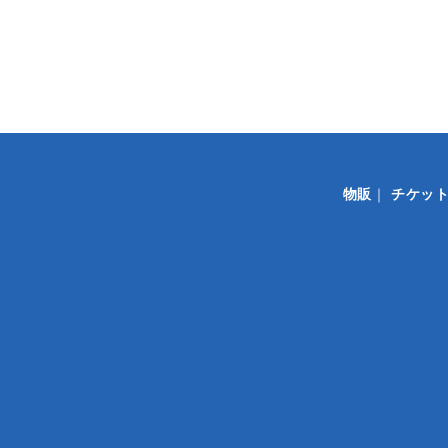
物販
｜
チケッ